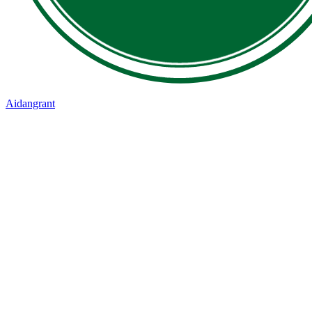
Aidangrant