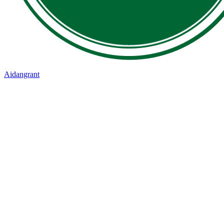
Aidangrant