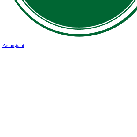
Aidangrant